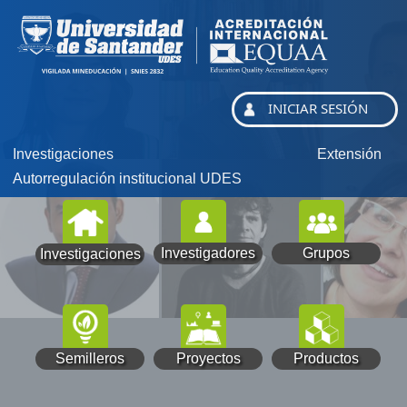
INICIAR SESIÓN
Investigaciones
Extensión
Autorregulación institucional UDES
Investigadores
Grupos
Investigaciones
Semilleros
Proyectos
Productos